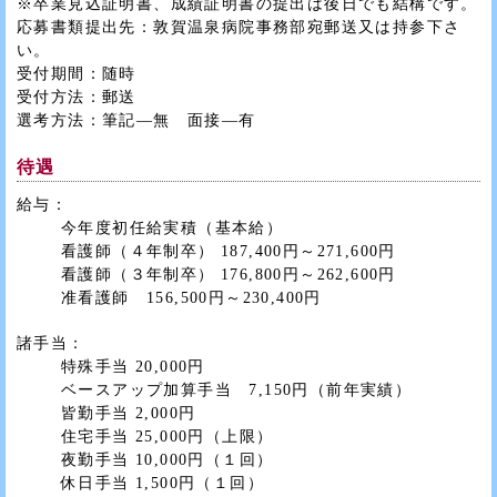
※卒業見込証明書、成績証明書の提出は後日でも結構です。
応募書類提出先：敦賀温泉病院事務部宛郵送又は持参下さ
い。
受付期間：随時
受付方法：郵送
選考方法：筆記―無 面接―有
待遇
給与：
今年度初任給実積（基本給）
看護師（４年制卒） 187,400円～271,600円
看護師（３年制卒） 176,800円～262,600円
准看護師 156,500円～230,400円
諸手当：
特殊手当 20,000円
ベースアップ加算手当 7,150円（前年実績）
皆勤手当 2,000円
住宅手当 25,000円（上限）
夜勤手当 10,000円（１回）
休日手当 1,500円（１回）