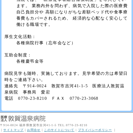
ます。 業務内外を問わず、病気で入院した際の医療費
自己負担分や 高額になりがちな差額ベッド代や食事療
養費もカバーされるため、 経済的な心配なく安心して
働ける職場です。
厚生文化活動：
各種病院行事（忘年会など）
互助会制度：
各種慶弔金等
病院見学も随時、実施しております。見学希望の方は希望日
時をご連絡下さい。
連絡先 〒914-0024 敦賀市吉河41-1-5 医療法人敦賀温
泉病院 事務局 愛宕
電話 0770-23-8210 ＦＡＸ 0770-23-3068
〒914-0024 福井県敦賀市吉河41-1-5 TEL.0770-23-8210
｜
サイトマップ
｜
お問合せ
｜
このサイトについて
|
プライバシーポリシー
｜